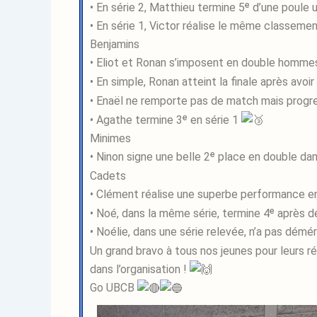
• En série 2, Matthieu termine 5ᵉ d’une poule 
• En série 1, Victor réalise le même classeme
Benjamins
• Eliot et Ronan s’imposent en double homme
• En simple, Ronan atteint la finale après avoi
• Enaël ne remporte pas de match mais progr
• Agathe termine 3ᵉ en série 1
Minimes
• Ninon signe une belle 2ᵉ place en double da
Cadets
• Clément réalise une superbe performance en
• Noé, dans la même série, termine 4ᵉ après 
• Noélie, dans une série relevée, n’a pas démé
Un grand bravo à tous nos jeunes pour leurs ré
dans l’organisation !
Go UBCB