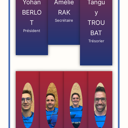
Yohan
Amélie
Tangu
BERLO
RAK
y
Secrétaire
T
TROU
Président
BAT
Trésorier