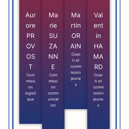
Aur
Ma
Ma
Val
ore
rie
rtin
ent
PR
SU
OR
in
OV
ZA
AIN
HA
Coac
OS
NN
MA
h et
T
E
RD
comm
ission
Com
Com
Coac
jeune
missi
missi
h et
s
on
on
comm
logisti
comm
ission
que
unicat
jeune
ion
s