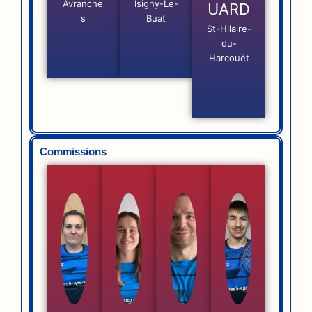
Avranche
Isigny-Le-
UARD
s
Buat
St-Hilaire-
du-
Harcouët
Commissions