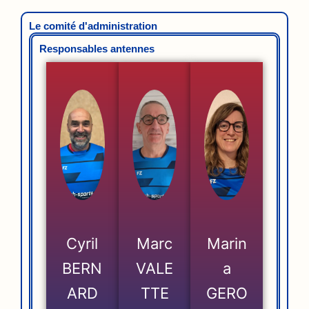
Le comité d'administration
Responsables antennes
Cyril
Marc
Marin
BERN
VALE
a
ARD
TTE
GERO