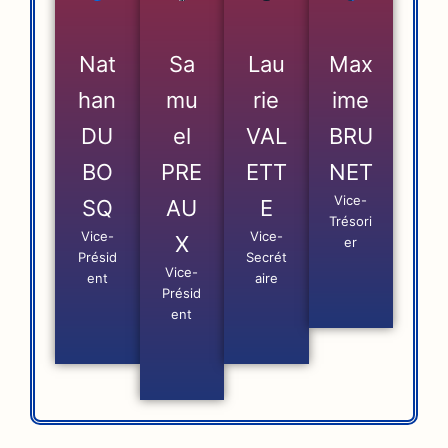
Nat
Sa
Lau
Max
han
mu
rie
ime
DU
el
VAL
BRU
BO
PRE
ETT
NET
Vice-
SQ
AU
E
Trésori
Vice-
Vice-
X
er
Présid
Secrét
Vice-
ent
aire
Présid
ent