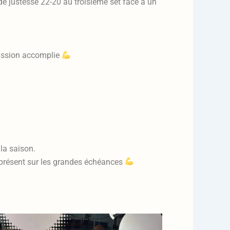
 de justesse 22-20 au troisième set face à un
mission accomplie
 la saison.
 présent sur les grandes échéances