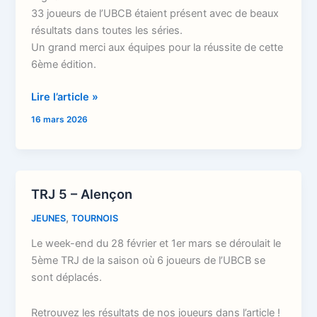
33 joueurs de l’UBCB étaient présent avec de beaux
édition
résultats dans toutes les séries.
Un grand merci aux équipes pour la réussite de cette
6ème édition.
Lire l’article »
16 mars 2026
TRJ 5 – Alençon
TRJ
5
,
JEUNES
TOURNOIS
–
Le week-end du 28 février et 1er mars se déroulait le
Alençon
5ème TRJ de la saison où 6 joueurs de l’UBCB se
sont déplacés.
Retrouvez les résultats de nos joueurs dans l’article !