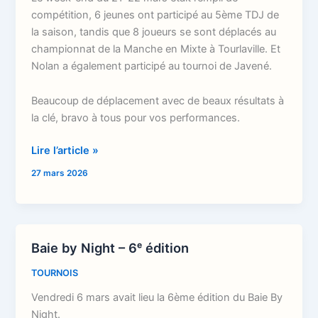
compétition, 6 jeunes ont participé au 5ème TDJ de
la saison, tandis que 8 joueurs se sont déplacés au
championnat de la Manche en Mixte à Tourlaville. Et
Nolan a également participé au tournoi de Javené.
Beaucoup de déplacement avec de beaux résultats à
la clé, bravo à tous pour vos performances.
Lire l’article »
27 mars 2026
Baie by Night – 6ᵉ édition
Baie
by
TOURNOIS
Night
Vendredi 6 mars avait lieu la 6ème édition du Baie By
–
Night.
6ᵉ