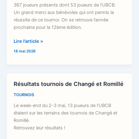
367 joueurs présents dont 53 joueurs de l’UBCB.
Un grand merci aux bénévoles qui ont permis la
réussite de ce tournoi. On se retrouve l’année
prochaine pour la 12ème édition.
Lire l’article »
18 mai 2026
Résultats tournois de Changé et Romillé
Résultats
tournois
TOURNOIS
de
Le week-end du 2-3 mai, 13 joueurs de l’UBCB
Changé
étaient sur les terrains des tournois de Changé et
et
Romillé.
Romillé
Retrouvez leur résultats !